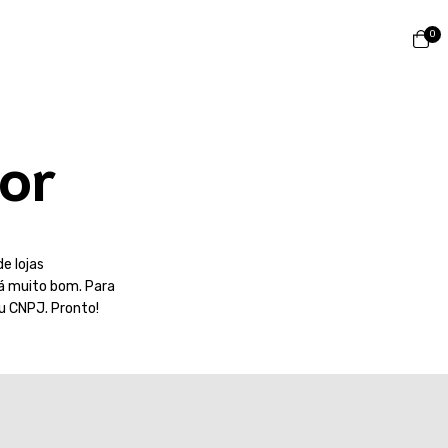
0
or
e lojas
rá muito bom. Para
u CNPJ. Pronto!