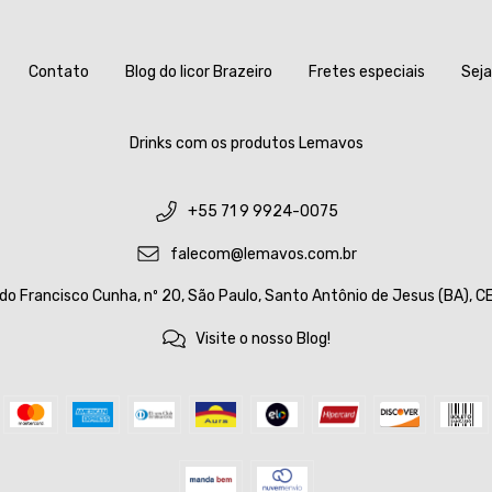
Contato
Blog do licor Brazeiro
Fretes especiais
Sej
Drinks com os produtos Lemavos
+55 71 9 9924-0075
falecom@lemavos.com.br
ido Francisco Cunha, nº 20, São Paulo, Santo Antônio de Jesus (BA),
Visite o nosso Blog!